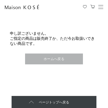
メ
ニ
ュ
ー
を
申し訳ございません。
開
ご指定の商品は販売終了か、ただ今お取扱いでき
閉
ない商品です。
す
る
ホームへ戻る
ページトップへ戻る