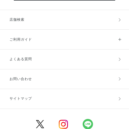
店舗検索
ご利用ガイド
よくある質問
ご利用ガイドトップ
ご注文方法
お支払方法
送料・配送
お問い合わせ
キャンセル・返品・交換
ポイント・クーポン
サイトマップ
定期お届け便
商品レビュー