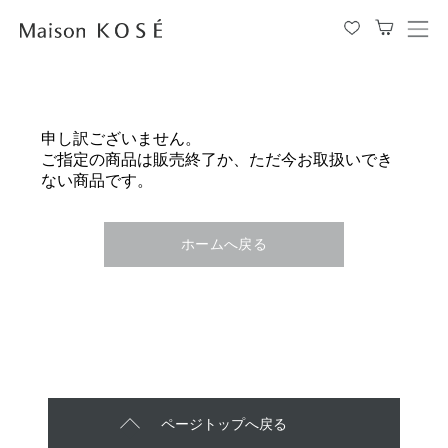
メ
ニ
ュ
ー
を
申し訳ございません。
開
ご指定の商品は販売終了か、ただ今お取扱いでき
閉
ない商品です。
す
る
ホームへ戻る
ページトップへ戻る