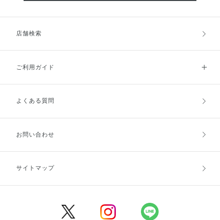
店舗検索
ご利用ガイド
よくある質問
ご利用ガイドトップ
ご注文方法
お支払方法
送料・配送
お問い合わせ
キャンセル・返品・交換
ポイント・クーポン
サイトマップ
定期お届け便
商品レビュー