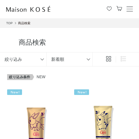
メ
ニ
TOP
商品検索
ュ
ー
を
商品検索
開
閉
す
絞り込み
新着順
る
NEW
絞り込み条件