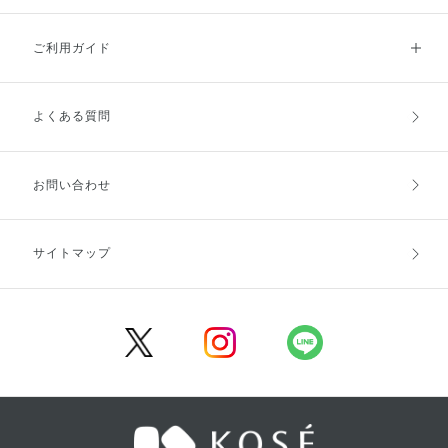
ご利用ガイド
よくある質問
ご利用ガイドトップ
ご注文方法
お支払方法
送料・配送
お問い合わせ
キャンセル・返品・交換
ポイント・クーポン
サイトマップ
定期お届け便
商品レビュー
会員登録