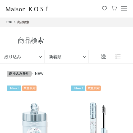
メ
ニ
TOP
商品検索
ュ
ー
を
商品検索
開
閉
す
絞り込み
新着順
る
NEW
絞り込み条件