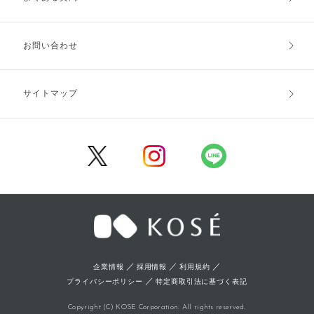
お支払方法
送料・配送
お問い合わせ
キャンセル・返品・交換
ポイント・クーポン
サイトマップ
定期お届け便
商品レビュー
会員登録
／
／
／
企業情報
採用情報
利用規約
／
プライバシーポリシー
特定商取引法に基づく表記
Copyright (C) KOSE Corporation. All rights reserved.