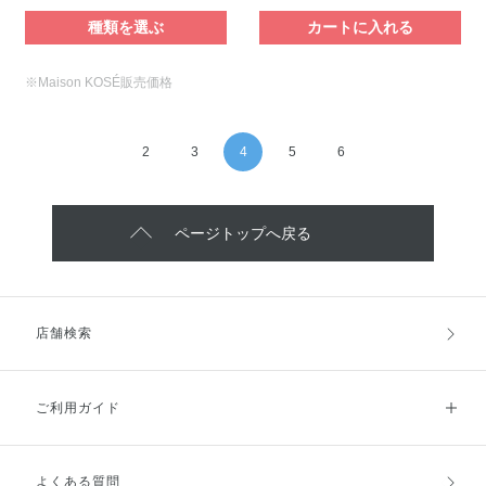
種類を選ぶ
カートに入れる
※Maison KOSÉ販売価格
2
3
4
5
6
ページトップへ戻る
店舗検索
ご利用ガイド
よくある質問
ご利用ガイドトップ
ご注文方法