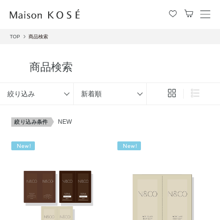
メ
ニ
TOP
商品検索
ュ
ー
を
商品検索
開
閉
す
絞り込み
新着順
る
NEW
絞り込み条件