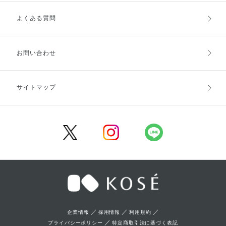
よくある質問
ご利用ガイドトップ
ご注文方法
お支払方法
送料・配送
お問い合わせ
キャンセル・返品・交換
ポイント・クーポン
サイトマップ
定期お届け便
商品レビュー
会員登録
／
／
／
企業情報
採用情報
利用規約
／
プライバシーポリシー
特定商取引法に基づく表記