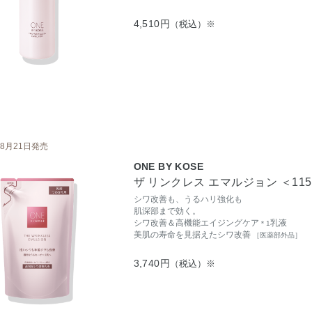
4,510円
（税込）※
8月21日発売
ONE BY KOSE
ザ リンクレス エマルジョン ＜11
シワ改善も、うるハリ強化も
肌深部まで効く。
シワ改善＆高機能エイジングケア
乳液
＊1
美肌の寿命を見据えたシワ改善
［医薬部外品］
3,740円
（税込）※