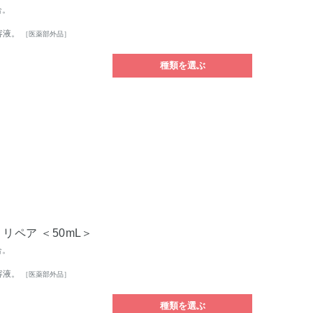
合。
容液。
［医薬部外品］
種類を選ぶ
リペア ＜50mL＞
合。
容液。
［医薬部外品］
種類を選ぶ