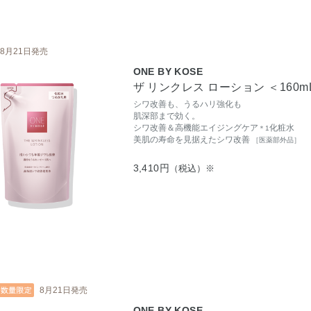
8月21日発売
ONE BY KOSE
ザ リンクレス ローション ＜160
シワ改善も、うるハリ強化も
肌深部まで効く。
シワ改善＆高機能エイジングケア
化粧水
＊1
美肌の寿命を見据えたシワ改善
［医薬部外品］
3,410円
（税込）※
8月21日発売
ONE BY KOSE