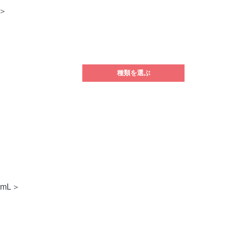
＞
種類を選ぶ
mL＞