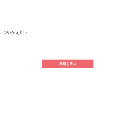
mL つめかえ用＞
種類を選ぶ