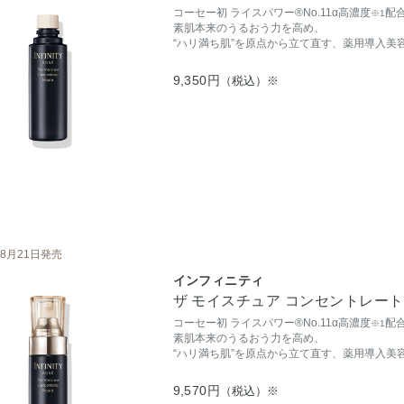
コーセー初 ライスパワー®No.11α高濃度
配
※1
素肌本来のうるおう力を高め、
“ハリ満ち肌”を原点から立て直す、薬用導入美
9,350円
（税込）※
8月21日発売
インフィニティ
ザ モイスチュア コンセントレート 
コーセー初 ライスパワー®No.11α高濃度
配
※1
素肌本来のうるおう力を高め、
“ハリ満ち肌”を原点から立て直す、薬用導入美
9,570円
（税込）※