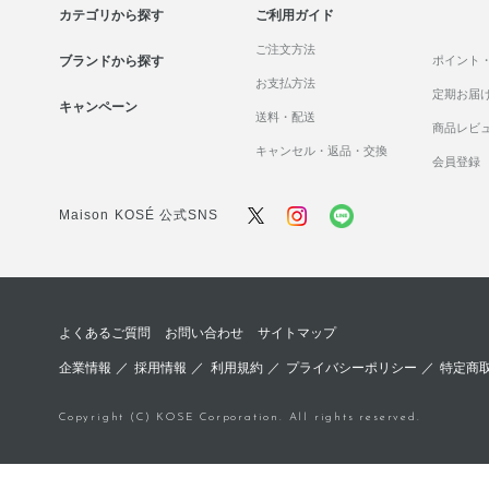
カテゴリから探す
ご利用ガイド
ご注文方法
ブランドから探す
ポイント
お支払方法
定期お届
キャンペーン
送料・配送
商品レビ
キャンセル・返品・交換
会員登録
Maison KOSÉ 公式SNS
よくあるご質問
お問い合わせ
サイトマップ
企業情報
／
採用情報
／
利用規約
／
プライバシーポリシー
／
特定商
Copyright (C) KOSE Corporation. All rights reserved.