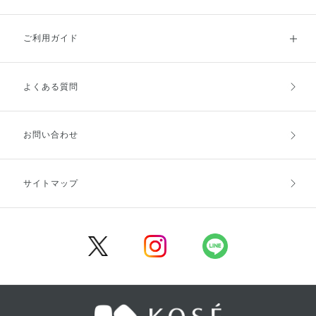
ご利用ガイド
よくある質問
ご利用ガイドトップ
ご注文方法
お支払方法
送料・配送
お問い合わせ
キャンセル・返品・交換
ポイント・クーポン
サイトマップ
定期お届け便
商品レビュー
会員登録