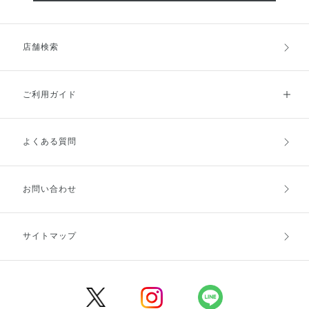
店舗検索
ご利用ガイド
よくある質問
ご利用ガイドトップ
ご注文方法
お支払方法
送料・配送
お問い合わせ
キャンセル・返品・交換
ポイント・クーポン
サイトマップ
定期お届け便
商品レビュー