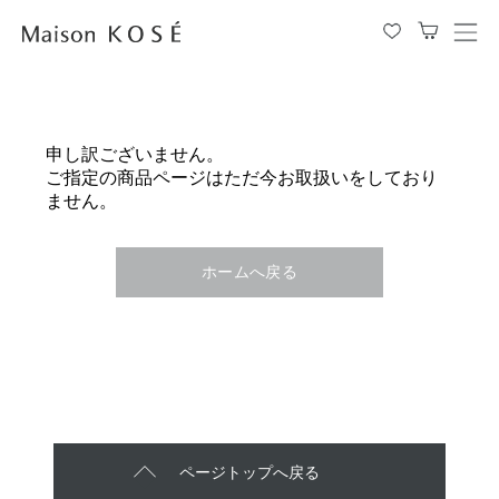
メ
ニ
ュ
ー
を
申し訳ございません。
開
ご指定の商品ページはただ今お取扱いをしており
閉
ません。
す
る
ホームへ戻る
ページトップへ戻る