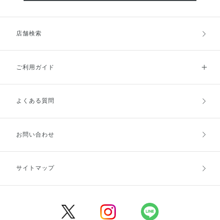
店舗検索
ご利用ガイド
よくある質問
ご利用ガイドトップ
ご注文方法
お支払方法
送料・配送
お問い合わせ
キャンセル・返品・交換
ポイント・クーポン
サイトマップ
定期お届け便
商品レビュー