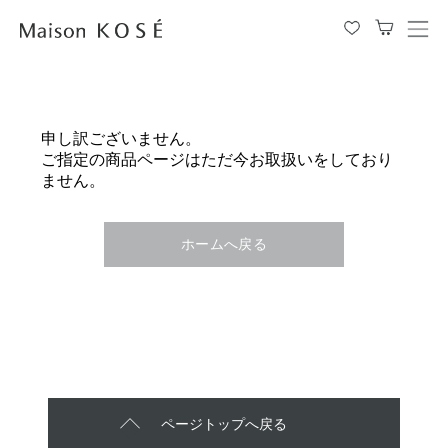
メ
ニ
ュ
ー
を
申し訳ございません。
開
ご指定の商品ページはただ今お取扱いをしており
閉
ません。
す
る
ホームへ戻る
ページトップへ戻る