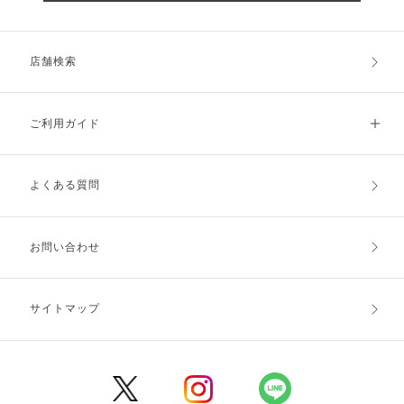
店舗検索
ご利用ガイド
よくある質問
ご利用ガイドトップ
ご注文方法
お支払方法
送料・配送
お問い合わせ
キャンセル・返品・交換
ポイント・クーポン
サイトマップ
定期お届け便
商品レビュー