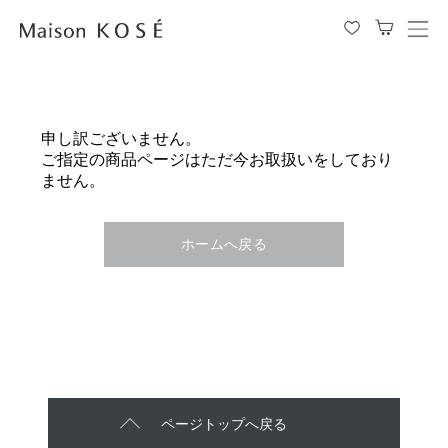
メ
ニ
ュ
ー
を
申し訳ございません。
開
ご指定の商品ページはただ今お取扱いをしており
閉
ません。
す
る
ホームへ戻る
ページトップへ戻る