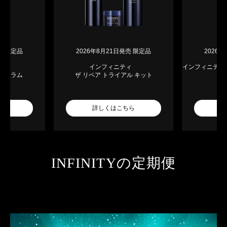
売 限定品
2026年8月21日発売 限定品
2026
ティ
インフィニティ
インフィニテ
クセラム
ザ リペア トライアル キット
ト
ちら
詳しくはこちら
詳
INFINITYの定期便