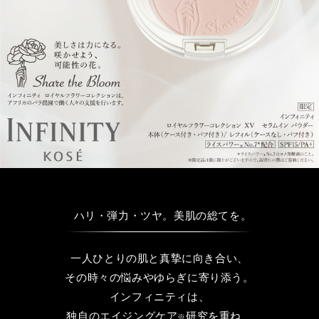
ハリ・弾力・ツヤ。美肌の総てを。
一人ひとりの肌と真摯に向き合い、
その時々の悩みやゆらぎに寄り添う。
インフィニティは、
独自のエイジングケア
研究を重ね、
※