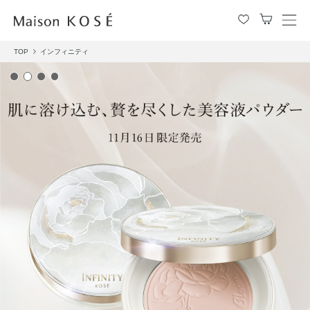
メ
ニ
ュ
TOP
インフィニティ
ー
を
開
閉
す
る