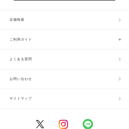
店舗検索
ご利用ガイド
よくある質問
ご利用ガイドトップ
ご注文方法
お支払方法
送料・配送
お問い合わせ
キャンセル・返品・交換
ポイント・クーポン
サイトマップ
定期お届け便
商品レビュー