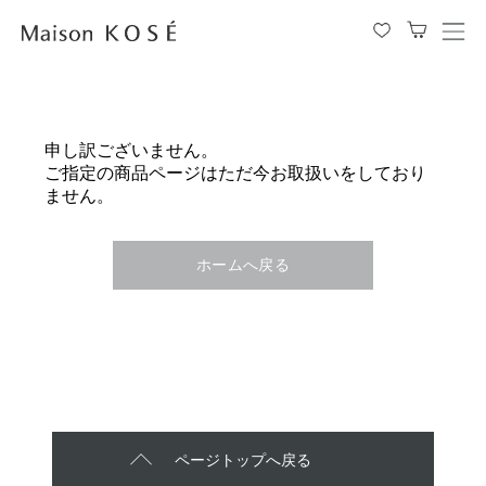
メ
ニ
ュ
ー
を
申し訳ございません。
開
ご指定の商品ページはただ今お取扱いをしており
閉
ません。
す
る
ホームへ戻る
ページトップへ戻る