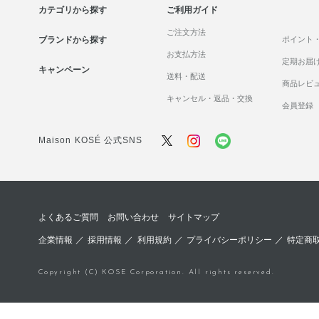
カテゴリから探す
ご利用ガイド
ご注文方法
ブランドから探す
ポイント
お支払方法
定期お届
キャンペーン
送料・配送
商品レビ
キャンセル・返品・交換
会員登録
Maison KOSÉ 公式SNS
よくあるご質問
お問い合わせ
サイトマップ
企業情報
／
採用情報
／
利用規約
／
プライバシーポリシー
／
特定商
Copyright (C) KOSE Corporation. All rights reserved.