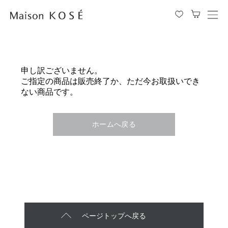
メ
ニ
ュ
ー
を
申し訳ございません。
開
ご指定の商品は販売終了か、ただ今お取扱いでき
閉
ない商品です。
す
る
ホームへ戻る
ページトップへ戻る