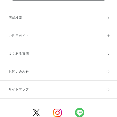
店舗検索
ご利用ガイド
よくある質問
ご利用ガイドトップ
ご注文方法
お支払方法
送料・配送
お問い合わせ
キャンセル・返品・交換
ポイント・クーポン
サイトマップ
定期お届け便
商品レビュー