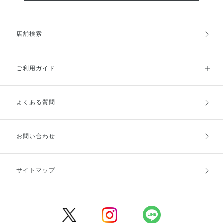
店舗検索
ご利用ガイド
よくある質問
ご利用ガイドトップ
ご注文方法
お支払方法
送料・配送
お問い合わせ
キャンセル・返品・交換
ポイント・クーポン
サイトマップ
定期お届け便
商品レビュー