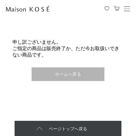
メ
ニ
ュ
ー
を
申し訳ございません。
開
ご指定の商品は販売終了か、ただ今お取扱いでき
閉
ない商品です。
す
る
ホームへ戻る
ページトップへ戻る