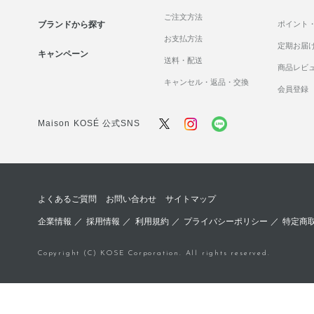
ご注文方法
ブランドから探す
ポイント
お支払方法
定期お届
キャンペーン
送料・配送
商品レビ
キャンセル・返品・交換
会員登録
Maison KOSÉ 公式SNS
よくあるご質問
お問い合わせ
サイトマップ
企業情報
／
採用情報
／
利用規約
／
プライバシーポリシー
／
特定商
Copyright (C) KOSE Corporation. All rights reserved.