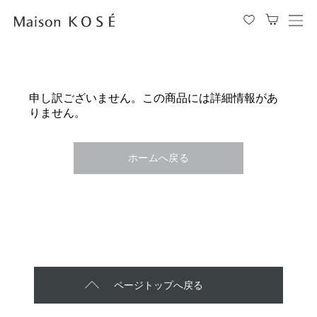
メ
ニ
ュ
ー
を
申し訳ございません。この商品には詳細情報があ
開
りません。
閉
す
る
ホームへ戻る
ページトップへ戻る