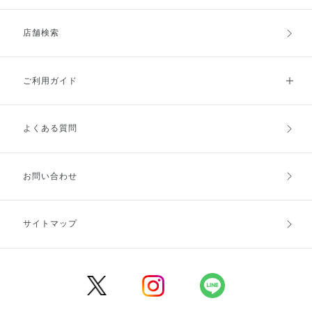
店舗検索
ご利用ガイド
よくある質問
ご利用ガイドトップ
ご注文方法
お支払方法
送料・配送
お問い合わせ
キャンセル・返品・交換
ポイント・クーポン
サイトマップ
定期お届け便
商品レビュー