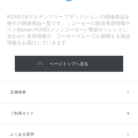
KOSEの#グルテンフリー アディクション の関連商品を
探すの関連商品一覧です。｜コーセーの総合美容情報サ
イトMaison KOSÉ(メゾンコーセー) -季節やトレンドに
合わせた美容情報や、コーセーグループが展開する商品
情報をお届けしていきます。
ページトップへ戻る
店舗検索
ご利用ガイド
よくある質問
ご利用ガイドトップ
ご注文方法