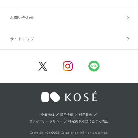
お支払方法
送料・配送
お問い合わせ
キャンセル・返品・交換
ポイント・クーポン
サイトマップ
定期お届け便
商品レビュー
会員登録
／
／
／
企業情報
採用情報
利用規約
／
プライバシーポリシー
特定商取引法に基づく表記
Copyright (C) KOSE Corporation. All rights reserved.