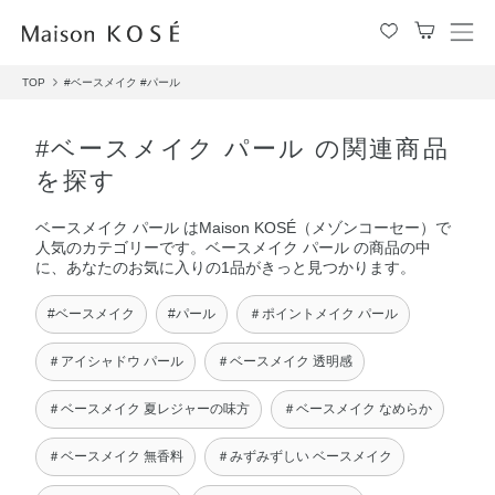
メ
ニ
TOP
#ベースメイク
#パール
ュ
ー
を
#ベースメイク パール の関連商品
開
を探す
閉
す
ベースメイク パール はMaison KOSÉ（メゾンコーセー）で
る
人気のカテゴリーです。ベースメイク パール の商品の中
に、あなたのお気に入りの1品がきっと見つかります。
#ベースメイク
#パール
＃ポイントメイク パール
＃アイシャドウ パール
＃ベースメイク 透明感
＃ベースメイク 夏レジャーの味方
＃ベースメイク なめらか
＃ベースメイク 無香料
＃みずみずしい ベースメイク