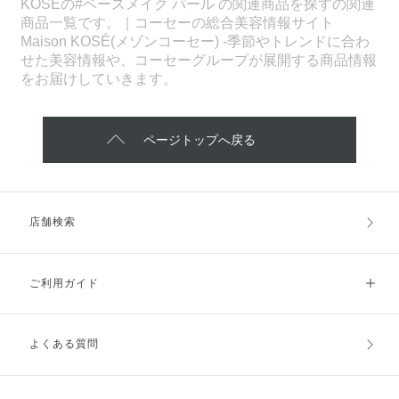
KOSEの#ベースメイク パール の関連商品を探すの関連
商品一覧です。｜コーセーの総合美容情報サイト
Maison KOSÉ(メゾンコーセー) -季節やトレンドに合わ
せた美容情報や、コーセーグループが展開する商品情報
をお届けしていきます。
ページトップへ戻る
店舗検索
ご利用ガイド
よくある質問
ご利用ガイドトップ
ご注文方法