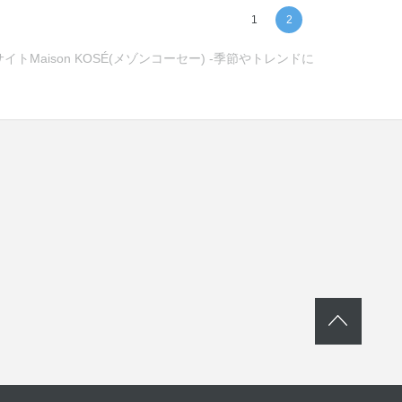
1
2
aison KOSÉ(メゾンコーセー) -季節やトレンドに