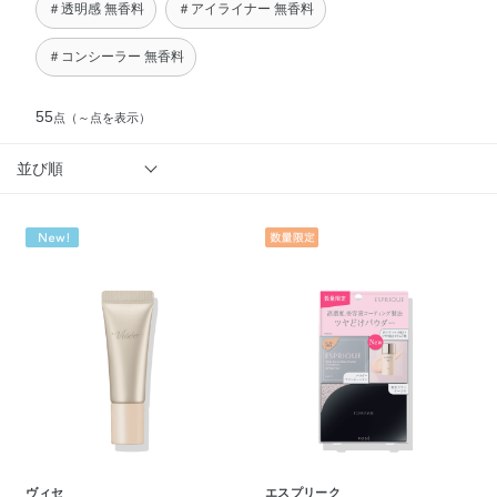
＃透明感 無香料
＃アイライナー 無香料
＃コンシーラー 無香料
55
点
（～点を表示）
並び順
ヴィセ
エスプリーク