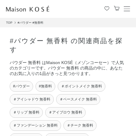
メ
ニ
TOP
#パウダー
#無香料
ュ
ー
を
#パウダー 無香料 の関連商品を探
開
す
閉
す
パウダー 無香料 はMaison KOSÉ（メゾンコーセー）で人気
る
のカテゴリーです。パウダー 無香料 の商品の中に、あなた
のお気に入りの1品がきっと見つかります。
#パウダー
#無香料
＃ポイントメイク 無香料
＃アイシャドウ 無香料
＃ベースメイク 無香料
＃リップ 無香料
＃アイブロウ 無香料
＃ファンデーション 無香料
＃チーク 無香料