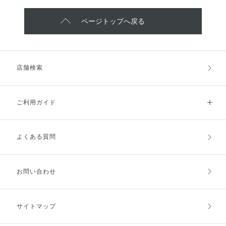
ページトップへ戻る
店舗検索
ご利用ガイド
よくある質問
ご利用ガイドトップ
ご注文方法
お支払方法
送料・配送
お問い合わせ
キャンセル・返品・交換
ポイント・クーポン
サイトマップ