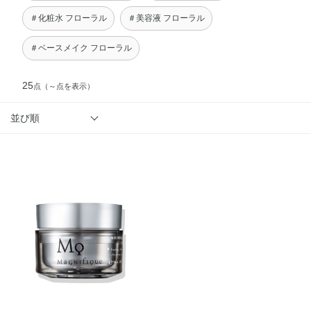
＃化粧水 フローラル
＃美容液 フローラル
＃ベースメイク フローラル
25
点
（～点を表示）
並び順