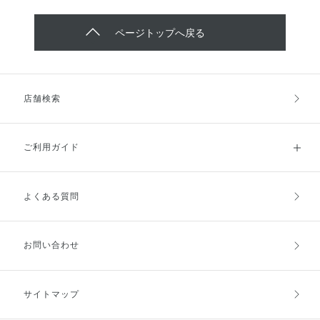
ページトップへ戻る
店舗検索
ご利用ガイド
よくある質問
ご利用ガイドトップ
ご注文方法
お支払方法
送料・配送
お問い合わせ
キャンセル・返品・交換
ポイント・クーポン
サイトマップ