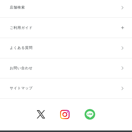
店舗検索
ご利用ガイド
よくある質問
ご利用ガイドトップ
ご注文方法
お支払方法
送料・配送
お問い合わせ
キャンセル・返品・交換
ポイント・クーポン
サイトマップ
定期お届け便
商品レビュー
会員登録