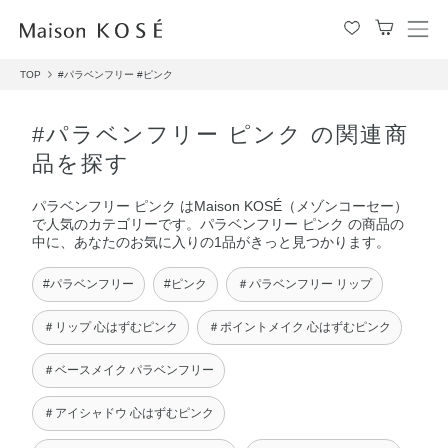
メ
ニ
TOP
#パラベンフリー
#ピンク
ュ
ー
を
#パラベンフリー ピンク の関連商
開
品を探す
閉
す
パラベンフリー ピンク はMaison KOSÉ（メゾンコーセー）
る
で人気のカテゴリーです。パラベンフリー ピンク の商品の
中に、あなたのお気に入りの1品がきっと見つかります。
#パラベンフリー
#ピンク
＃パラベンフリー リップ
＃リップ 心はずむピンク
＃ポイントメイク 心はずむピンク
＃ベースメイク パラベンフリー
＃アイシャドウ 心はずむピンク