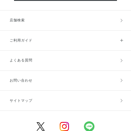
店舗検索
ご利用ガイド
よくある質問
ご利用ガイドトップ
ご注文方法
お支払方法
送料・配送
お問い合わせ
キャンセル・返品・交換
ポイント・クーポン
サイトマップ
定期お届け便
商品レビュー