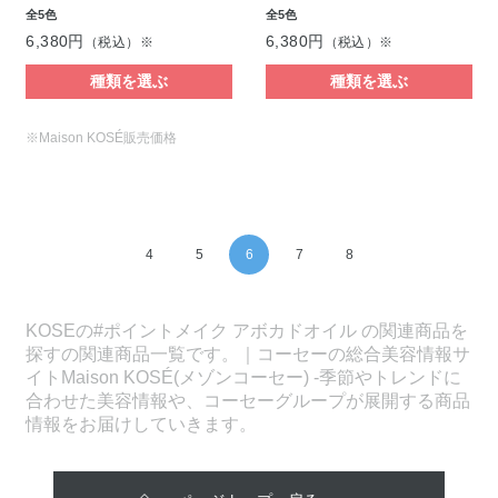
全5色
全5色
6,380円
6,380円
（税込）※
（税込）※
種類を選ぶ
種類を選ぶ
※Maison KOSÉ販売価格
4
5
6
7
8
KOSEの#ポイントメイク アボカドオイル の関連商品を
探すの関連商品一覧です。｜コーセーの総合美容情報サ
イトMaison KOSÉ(メゾンコーセー) -季節やトレンドに
合わせた美容情報や、コーセーグループが展開する商品
情報をお届けしていきます。