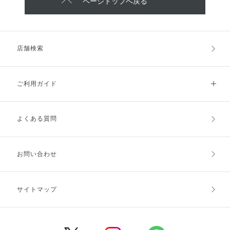
ページトップへ戻る
店舗検索
ご利用ガイド
よくある質問
ご利用ガイドトップ
ご注文方法
お支払方法
送料・配送
お問い合わせ
キャンセル・返品・交換
ポイント・クーポン
サイトマップ
定期お届け便
商品レビュー