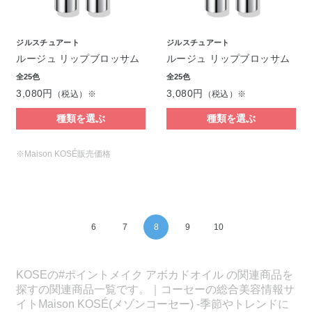
ジルスチュアート
ジルスチュアート
ルージュ リップブロッサム
ルージュ リップブロッサム
全25色
全25色
3,080円
3,080円
（税込）※
（税込）※
種類を選ぶ
種類を選ぶ
※Maison KOSÉ販売価格
6
7
8
9
10
KOSEの#ポイントメイク アボカドオイル の関連商品を
探すの関連商品一覧です。｜コーセーの総合美容情報サ
イトMaison KOSÉ(メゾンコーセー) -季節やトレンドに