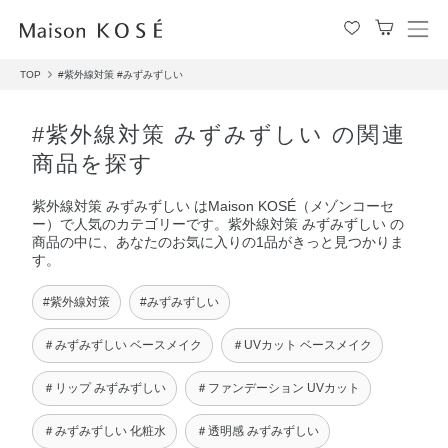
メ
ニ
TOP
#紫外線対策
#みずみずしい
ュ
ー
を
#紫外線対策 みずみずしい の関連
開
商品を探す
閉
す
紫外線対策 みずみずしい はMaison KOSÉ（メゾンコーセ
る
ー）で人気のカテゴリーです。紫外線対策 みずみずしい の
商品の中に、あなたのお気に入りの1品がきっと見つかりま
す。
#紫外線対策
#みずみずしい
＃みずみずしい ベースメイク
＃UVカット ベースメイク
＃リップ みずみずしい
＃ファンデーション UVカット
＃みずみずしい 化粧水
＃透明感 みずみずしい