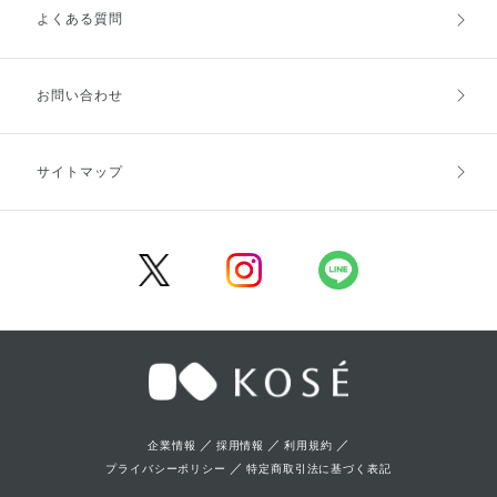
よくある質問
ご利用ガイドトップ
ご注文方法
お支払方法
送料・配送
お問い合わせ
キャンセル・返品・交換
ポイント・クーポン
サイトマップ
定期お届け便
商品レビュー
会員登録
／
／
／
企業情報
採用情報
利用規約
／
プライバシーポリシー
特定商取引法に基づく表記