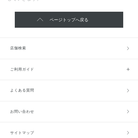
ページトップへ戻る
店舗検索
ご利用ガイド
よくある質問
ご利用ガイドトップ
ご注文方法
お支払方法
送料・配送
お問い合わせ
キャンセル・返品・交換
ポイント・クーポン
サイトマップ