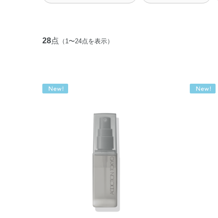
28
点
（1〜24点を表示）