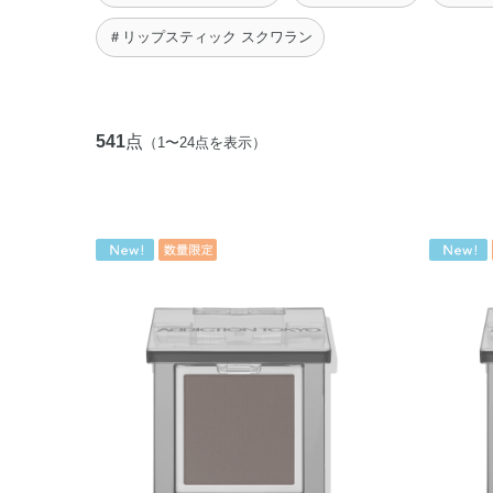
＃リップスティック スクワラン
541
点
（1〜24点を表示）