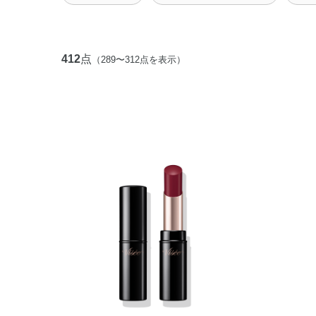
412
点
（289〜312点を表示）