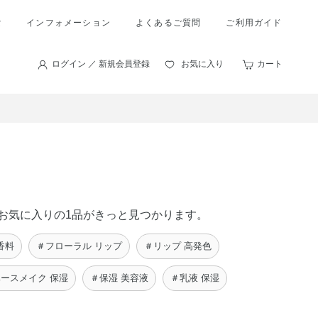
索
インフォメーション
よくあるご質問
ご利用ガイド
ログイン ／ 新規会員登録
お気に入り
カート
たのお気に入りの1品がきっと見つかります。
香料
＃フローラル リップ
＃リップ 高発色
ースメイク 保湿
＃保湿 美容液
＃乳液 保湿