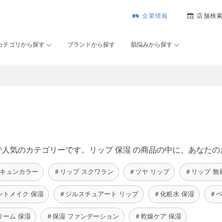
企業情報
店舗検
カテゴリから探す
ブランドから探す
肌悩みから探す
セー）で人気のカテゴリーです。リップ 保湿 の商品の中に、あな
胸キュンカラー
＃リップ スクワラン
＃ツヤ リップ
＃リップ 無
ントメイク 保湿
＃ジルスチュアート リップ
＃化粧水 保湿
＃ベ
リーム 保湿
＃保湿 ファンデーション
＃乾燥ケア 保湿