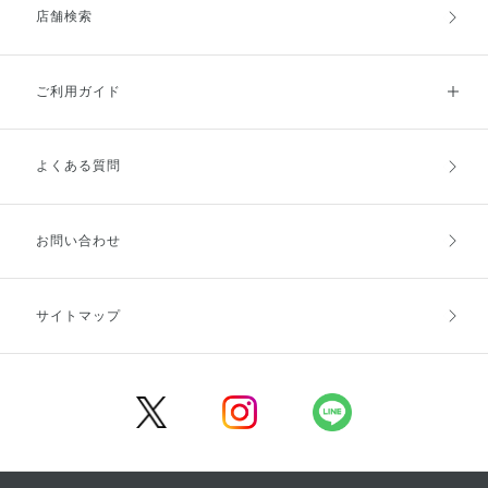
店舗検索
ご利用ガイド
よくある質問
ご利用ガイドトップ
ご注文方法
お支払方法
送料・配送
お問い合わせ
キャンセル・返品・交換
ポイント・クーポン
サイトマップ
定期お届け便
商品レビュー
会員登録