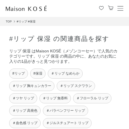
メ
ニ
TOP
#リップ
#保湿
ュ
ー
を
#リップ 保湿 の関連商品を探す
開
閉
リップ 保湿 はMaison KOSÉ（メゾンコーセー）で人気のカ
す
テゴリーです。リップ 保湿 の商品の中に、あなたのお気に
る
入りの1品がきっと見つかります。
#リップ
#保湿
＃リップ なめらか
＃リップ 胸キュンカラー
＃リップ スクワラン
＃ツヤ リップ
＃リップ 無香料
＃フローラル リップ
＃リップ 高発色
＃パラベンフリー リップ
＃血色感 リップ
＃ジルスチュアート リップ