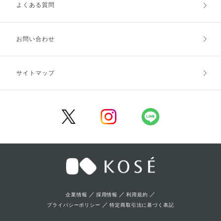
よくある質問
ご利用ガイドトップ
ご注文方法
お支払方法
送料・配送
お問い合わせ
キャンセル・返品・交換
ポイント・クーポン
サイトマップ
定期お届け便
商品レビュー
会員登録
／
／
／
企業情報
採用情報
利用規約
／
プライバシーポリシー
特定商取引法に基づく表記