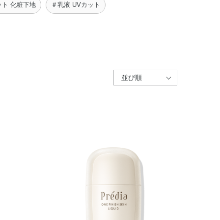
ット 化粧下地
＃乳液 UVカット