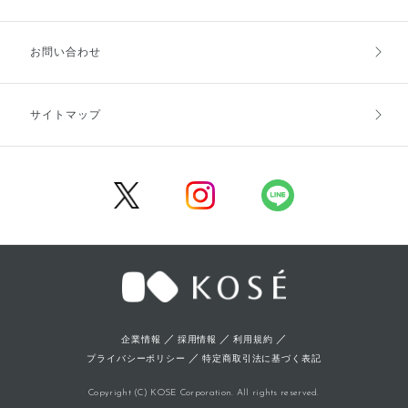
お支払方法
送料・配送
お問い合わせ
キャンセル・返品・交換
ポイント・クーポン
サイトマップ
定期お届け便
商品レビュー
会員登録
／
／
／
企業情報
採用情報
利用規約
／
プライバシーポリシー
特定商取引法に基づく表記
Copyright (C) KOSE Corporation. All rights reserved.