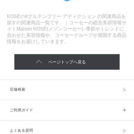
KOSEの#グルテンフリー アディクション の関連商品を
探すの関連商品一覧です。｜コーセーの総合美容情報サ
イトMaison KOSÉ(メゾンコーセー) -季節やトレンドに
合わせた美容情報や、コーセーグループが展開する商品
情報をお届けしていきます。
ページトップへ戻る
店舗検索
ご利用ガイド
よくある質問
ご利用ガイドトップ
ご注文方法