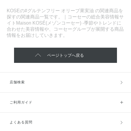
KOSEの#グルテンフリー オリーブ果実油 の関連商品を
探すの関連商品一覧です。｜コーセーの総合美容情報サ
イトMaison KOSÉ(メゾンコーセー) -季節やトレンドに
合わせた美容情報や、コーセーグループが展開する商品
情報をお届けしていきます。
ページトップへ戻る
店舗検索
ご利用ガイド
よくある質問
ご利用ガイドトップ
ご注文方法