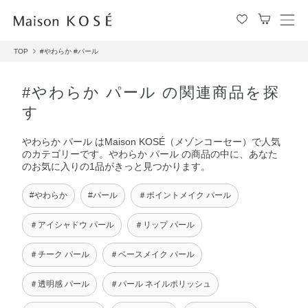
メ
ニ
TOP
#やわらか
#パール
ュ
ー
を
#やわらか パール の関連商品を探
開
す
閉
す
やわらか パール はMaison KOSÉ（メゾンコーセー）で人気
る
のカテゴリーです。やわらか パール の商品の中に、あなた
のお気に入りの1品がきっと見つかります。
#やわらか
#パール
＃ポイントメイク パール
＃アイシャドウ パール
＃リップ パール
＃チーク パール
＃ベースメイク パール
＃透明感 パール
＃パール ネイルポリッシュ