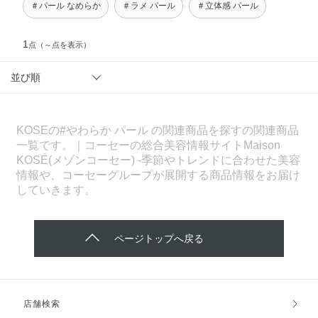
＃パール なめらか
＃ラメ パール
＃立体感 パール
1
点
（～点を表示）
並び順
KOSEの#やわらか パール の関連商品を探すの関連商品
一覧です。｜コーセーの総合美容情報サイトMaison
KOSÉ(メゾンコーセー) -季節やトレンドに合わせた美容
情報や、コーセーグループが展開する商品情報をお届け
していきます。
ページトップへ戻る
店舗検索