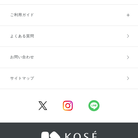
ご利用ガイド
よくある質問
ご利用ガイドトップ
ご注文方法
お支払方法
送料・配送
お問い合わせ
キャンセル・返品・交換
ポイント・クーポン
サイトマップ
定期お届け便
商品レビュー
会員登録