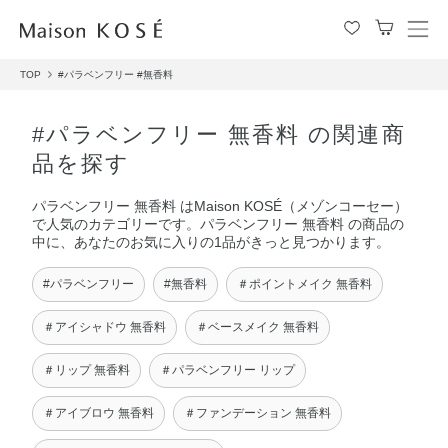
メ
ニ
TOP
#パラベンフリー
#無香料
ュ
ー
を
#パラベンフリー 無香料 の関連商
開
品を探す
閉
す
パラベンフリー 無香料 はMaison KOSÉ（メゾンコーセー）
る
で人気のカテゴリーです。パラベンフリー 無香料 の商品の
中に、あなたのお気に入りの1品がきっと見つかります。
#パラベンフリー
#無香料
＃ポイントメイク 無香料
＃アイシャドウ 無香料
＃ベースメイク 無香料
＃リップ 無香料
＃パラベンフリー リップ
＃アイブロウ 無香料
＃ファンデーション 無香料