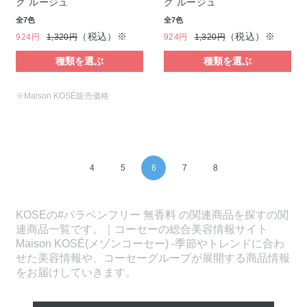
ク ルージュ
ク ルージュ
全7色
全7色
（税込）※
（税込）※
924円
1,320円
924円
1,320円
種類を選ぶ
種類を選ぶ
※Maison KOSÉ販売価格
4
5
6
7
8
KOSEの#パラベンフリー 無香料 の関連商品を探すの関
連商品一覧です。｜コーセーの総合美容情報サイト
Maison KOSÉ(メゾンコーセー) -季節やトレンドに合わ
せた美容情報や、コーセーグループが展開する商品情報
をお届けしていきます。