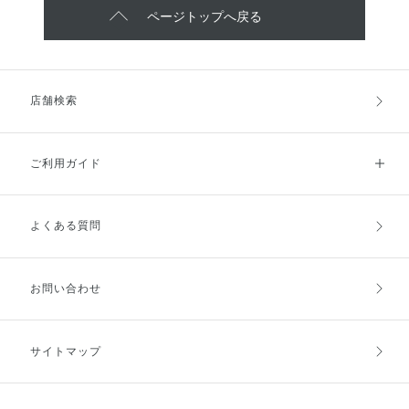
ページトップへ戻る
店舗検索
ご利用ガイド
よくある質問
ご利用ガイドトップ
ご注文方法
お支払方法
送料・配送
お問い合わせ
キャンセル・返品・交換
ポイント・クーポン
サイトマップ