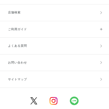
店舗検索
ご利用ガイド
よくある質問
ご利用ガイドトップ
ご注文方法
お支払方法
送料・配送
お問い合わせ
キャンセル・返品・交換
ポイント・クーポン
サイトマップ
定期お届け便
商品レビュー