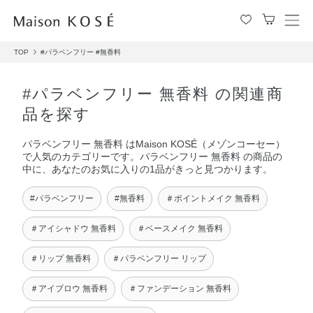
メ
ニ
TOP
#パラベンフリー
#無香料
ュ
ー
を
#パラベンフリー 無香料 の関連商
開
品を探す
閉
す
パラベンフリー 無香料 はMaison KOSÉ（メゾンコーセー）
る
で人気のカテゴリーです。パラベンフリー 無香料 の商品の
中に、あなたのお気に入りの1品がきっと見つかります。
#パラベンフリー
#無香料
＃ポイントメイク 無香料
＃アイシャドウ 無香料
＃ベースメイク 無香料
＃リップ 無香料
＃パラベンフリー リップ
＃アイブロウ 無香料
＃ファンデーション 無香料