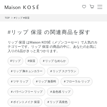
メ
ニ
TOP
#リップ
#保湿
ュ
ー
を
#リップ 保湿 の関連商品を探す
開
閉
リップ 保湿 はMaison KOSÉ（メゾンコーセー）で人気のカ
す
テゴリーです。リップ 保湿 の商品の中に、あなたのお気に
る
入りの1品がきっと見つかります。
#リップ
#保湿
＃リップ なめらか
＃リップ 胸キュンカラー
＃リップ スクワラン
＃ツヤ リップ
＃リップ 無香料
＃フローラル リップ
＃パラベンフリー リップ
＃血色感 リップ
＃ポイントメイク 保湿
＃リップ 高発色