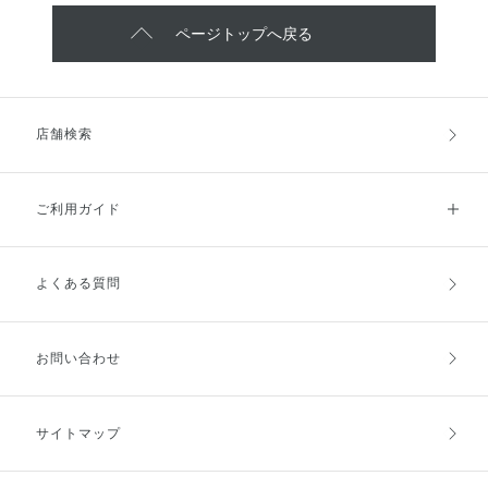
ページトップへ戻る
店舗検索
ご利用ガイド
よくある質問
ご利用ガイドトップ
ご注文方法
お支払方法
送料・配送
お問い合わせ
キャンセル・返品・交換
ポイント・クーポン
サイトマップ