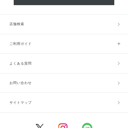
店舗検索
ご利用ガイド
よくある質問
ご利用ガイドトップ
ご注文方法
お支払方法
送料・配送
お問い合わせ
キャンセル・返品・交換
ポイント・クーポン
サイトマップ
定期お届け便
商品レビュー