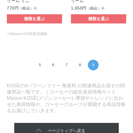
リーム ミニ
リーム
770円
1,650円
（税込）※
（税込）※
種類を選ぶ
種類を選ぶ
※Maison KOSÉ販売価格
5
6
7
8
9
KOSEの#パラベンフリー 無香料 の関連商品を探すの関
連商品一覧です。｜コーセーの総合美容情報サイト
Maison KOSÉ(メゾンコーセー) -季節やトレンドに合わ
せた美容情報や、コーセーグループが展開する商品情報
をお届けしていきます。
ページトップへ戻る