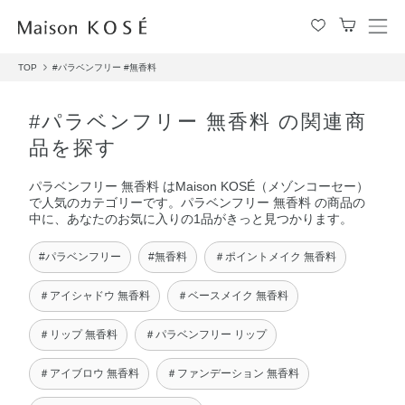
メ
ニ
TOP
#パラベンフリー
#無香料
ュ
ー
を
#パラベンフリー 無香料 の関連商
開
品を探す
閉
す
パラベンフリー 無香料 はMaison KOSÉ（メゾンコーセー）
る
で人気のカテゴリーです。パラベンフリー 無香料 の商品の
中に、あなたのお気に入りの1品がきっと見つかります。
#パラベンフリー
#無香料
＃ポイントメイク 無香料
＃アイシャドウ 無香料
＃ベースメイク 無香料
＃リップ 無香料
＃パラベンフリー リップ
＃アイブロウ 無香料
＃ファンデーション 無香料