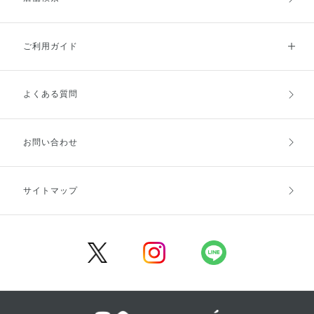
ご利用ガイド
よくある質問
ご利用ガイドトップ
ご注文方法
お支払方法
送料・配送
お問い合わせ
キャンセル・返品・交換
ポイント・クーポン
サイトマップ
定期お届け便
商品レビュー
会員登録