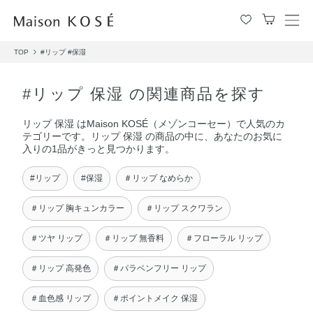
メ
ニ
TOP
#リップ
#保湿
ュ
ー
を
#リップ 保湿 の関連商品を探す
開
閉
リップ 保湿 はMaison KOSÉ（メゾンコーセー）で人気のカ
す
テゴリーです。リップ 保湿 の商品の中に、あなたのお気に
る
入りの1品がきっと見つかります。
#リップ
#保湿
＃リップ なめらか
＃リップ 胸キュンカラー
＃リップ スクワラン
＃ツヤ リップ
＃リップ 無香料
＃フローラル リップ
＃リップ 高発色
＃パラベンフリー リップ
＃血色感 リップ
＃ポイントメイク 保湿