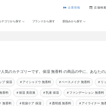
企業情報
店舗検
カテゴリから探す
ブランドから探す
肌悩みから探す
セー）で人気のカテゴリーです。保湿 無香料 の商品の中に、あな
ップ 保湿
＃アイシャドウ 無香料
＃ベースメイク 無香料
＃リッ
無香料
＃保湿 美容液
＃乳液 保湿
＃ファンデーション 無香料
ク 無香料
＃乾燥ケア 保湿
＃透明感 無香料
＃アイライナー 無