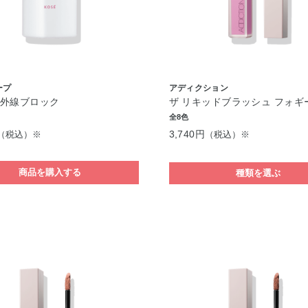
ープ
アディクション
紫外線ブロック
ザ リキッドブラッシュ フォギ
全8色
3,740円
（税込）※
（税込）※
商品を購入する
種類を選ぶ