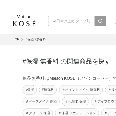
TOP
#保湿
#無香料
#保湿 無香料 の関連商品を探す
保湿 無香料 はMaison KOSÉ（メゾンコー
#保湿
#無香料
＃ポイントメイク 無香料
＃リ
＃ベースメイク 保湿
＃化粧水 保湿
＃アイブロウ 
＃クリーム 保湿
＃保湿 ファンデーション
＃チー