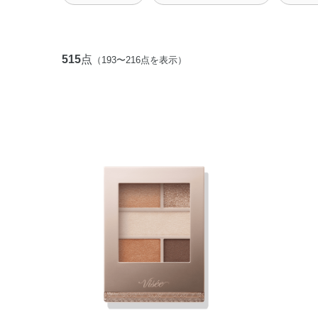
515
点
（193〜216点を表示）