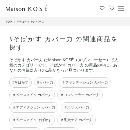
メ
ニ
TOP
#そばかす
#カバー力
ュ
ー
を
#そばかす カバー力 の関連商品を
開
探す
閉
す
そばかす カバー力 はMaison KOSÉ（メゾンコーセー）で人
る
気のカテゴリーです。そばかす カバー力 の商品の中に、あ
なたのお気に入りの1品がきっと見つかります。
#そばかす
#カバー力
＃ファンデーション カバー力
＃ベースメイク カバー力
＃コンシーラー カバー力
＃アディクション カバー力
＃ハリ カバー力
＃ベースメイク そばかす
＃毛穴ケア カバー力