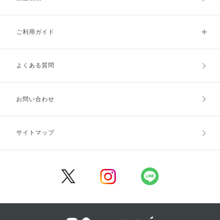
ご利用ガイド
よくある質問
ご利用ガイドトップ
ご注文方法
お支払方法
送料・配送
お問い合わせ
キャンセル・返品・交換
ポイント・クーポン
サイトマップ
定期お届け便
商品レビュー
会員登録