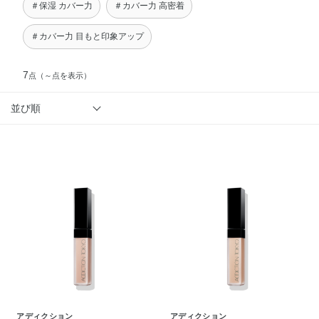
＃保湿 カバー力
＃カバー力 高密着
＃カバー力 目もと印象アップ
7
点
（～点を表示）
並び順
アディクション
アディクション