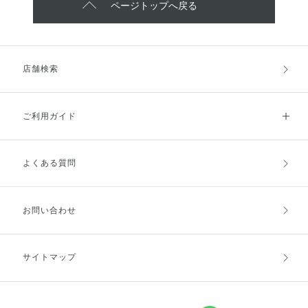
ページトップへ戻る
店舗検索
ご利用ガイド
よくある質問
ご利用ガイドトップ
ご注文方法
お支払方法
送料・配送
お問い合わせ
キャンセル・返品・交換
ポイント・クーポン
サイトマップ
定期お届け便
商品レビュー