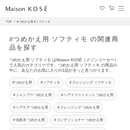
メ
ニ
TOP
#つめかえ用
#ソフティモ
ュ
ー
を
#つめかえ用 ソフティモ の関連商
開
品を探す
閉
す
つめかえ用 ソフティモ はMaison KOSÉ（メゾンコーセー）
る
で人気のカテゴリーです。つめかえ用 ソフティモ の商品の
中に、あなたのお気に入りの1品がきっと見つかります。
#つめかえ用
#ソフティモ
＃クレンジング ソフティモ
＃シャンプー つめかえ用
＃ヘアトリートメント つめかえ用
＃ヘアケア つめかえ用
＃クレンジング つめかえ用
＃化粧水 つめかえ用
＃コンディショナー つめかえ用