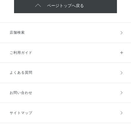
ページトップへ戻る
店舗検索
ご利用ガイド
よくある質問
ご利用ガイドトップ
ご注文方法
お支払方法
送料・配送
お問い合わせ
キャンセル・返品・交換
ポイント・クーポン
サイトマップ