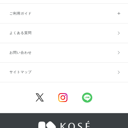
ご利用ガイド
よくある質問
ご利用ガイドトップ
ご注文方法
お支払方法
送料・配送
お問い合わせ
キャンセル・返品・交換
ポイント・クーポン
サイトマップ
定期お届け便
商品レビュー
会員登録