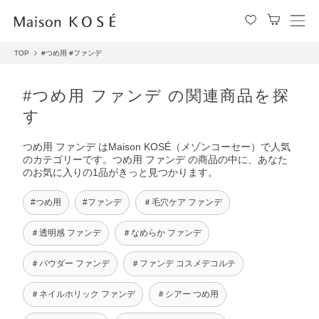
メ
ニ
TOP
#つめ用
#ファンデ
ュ
ー
を
#つめ用 ファンデ の関連商品を探
開
す
閉
す
つめ用 ファンデ はMaison KOSÉ（メゾンコーセー）で人気
る
のカテゴリーです。つめ用 ファンデ の商品の中に、あなた
のお気に入りの1品がきっと見つかります。
#つめ用
#ファンデ
＃毛穴ケア ファンデ
＃透明感 ファンデ
＃なめらか ファンデ
＃パウダー ファンデ
＃ファンデ コスメデコルテ
＃ネイルホリック ファンデ
＃シアー つめ用