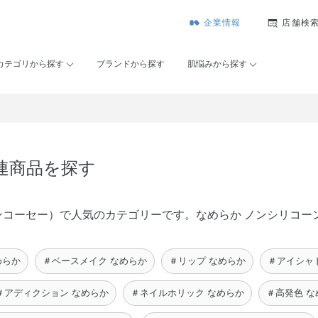
企業情報
店舗検
カテゴリから探す
ブランドから探す
肌悩みから探す
連商品を探す
（メゾンコーセー）で人気のカテゴリーです。なめらか ノンシリコ
めらか
＃ベースメイク なめらか
＃リップ なめらか
＃アイシャ
＃アディクション なめらか
＃ネイルホリック なめらか
＃高発色 な