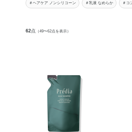
＃ヘアケア ノンシリコーン
＃乳液 なめらか
＃コ
62
点
（49〜62点を表示）