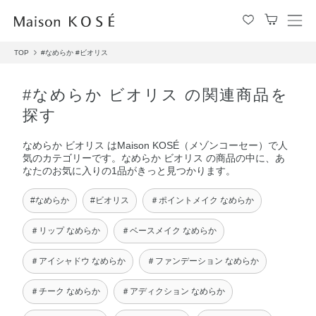
メ
ニ
TOP
#なめらか
#ビオリス
ュ
ー
を
#なめらか ビオリス の関連商品を
開
探す
閉
す
なめらか ビオリス はMaison KOSÉ（メゾンコーセー）で人
る
気のカテゴリーです。なめらか ビオリス の商品の中に、あ
なたのお気に入りの1品がきっと見つかります。
#なめらか
#ビオリス
＃ポイントメイク なめらか
＃リップ なめらか
＃ベースメイク なめらか
＃アイシャドウ なめらか
＃ファンデーション なめらか
＃チーク なめらか
＃アディクション なめらか