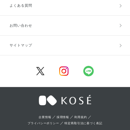
よくある質問
ご利用ガイドトップ
ご注文方法
お支払方法
送料・配送
お問い合わせ
キャンセル・返品・交換
ポイント・クーポン
サイトマップ
定期お届け便
商品レビュー
会員登録
／
／
／
企業情報
採用情報
利用規約
／
プライバシーポリシー
特定商取引法に基づく表記